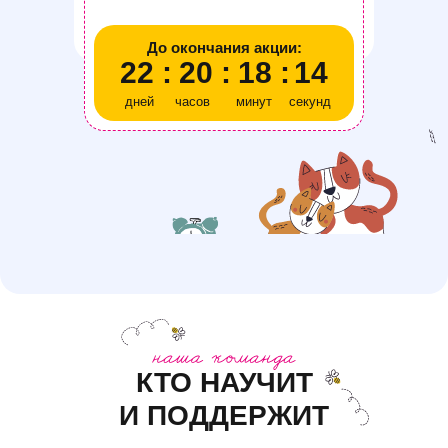
До окончания акции:
22
:
20
:
18
:
13
дней
часов
минут
секунд
КТО НАУЧИТ
И ПОДДЕРЖИТ