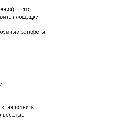
сения) — это
овить площадку
троумные эстафеты
а.
ых, наполнить
в веселые