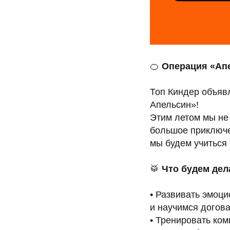
🍊
Операция «Апе
Топ Киндер объяв
Апельсин»!
Этим летом мы не
большое приключе
мы будем учиться
🥁
Что будем дел
• Развивать эмоц
и научимся догов
• Тренировать ко